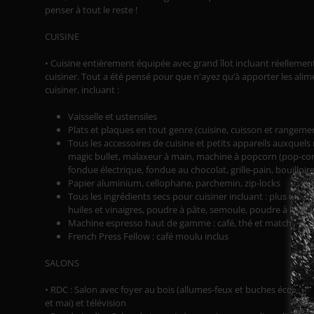
penser à tout le reste !
CUISINE
• Cuisine entièrement équipée avec grand îlot incluant réellemen
cuisiner. Tout a été pensé pour que n'ayez qu’à apporter les ali
cuisiner, incluant :
Vaisselle et ustensiles
Plats et plaques en tout genre (cuisine, cuisson et rangeme
Tous les accessoires de cuisine et petits appareils auxquel
magic bullet, malaxeur à main, machine à popcorn (pop-corn 
fondue électrique, fondue au chocolat, grille-pain, bouilloire
Papier aluminium, cellophane, parchemin, zip-locks
Tous les ingrédients secs pour cuisiner incluant : plus de 40 
huiles et vinaigres, poudre à pâte, semoule, poudre à lever,
Machine espresso haut de gamme : café, thé et matcha incl
French Press Fellow : café moulu inclus
SALONS
• RDC : Salon avec foyer au bois (allumes-feux et buches écologi
et mai) et télévision