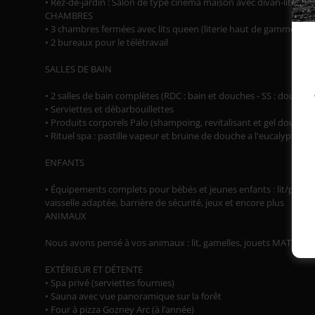
• Rez-de-jardin : Salon de type cinéma maison avec divan-lit
CHAMBRES
• 3 chambres fermées avec lits queen (literie haut de gamme)
• 2 bureaux pour le télétravail
SALLES DE BAIN
• 2 salles de bain complètes (RDC : bain et douches - SS : douche)
• Serviettes et débarbouillettes
• Produits corporels Palo (shampoing, revitalisant et gel douche)
• Rituel spa : pastille vapeur et bruine de douche a l'eucalyptus
ENFANTS
• Équipements complets pour bébés et jeunes enfants : lit/parc, 
vaisselle adaptée, barrière de sécurité, jeux et encore plus
ANIMAUX
Nous avons pensé à vos animaux : lit, gamelles, jouets MATT Colle
EXTÉRIEUR ET DÉTENTE
• Spa privé (serviettes fournies)
• Sauna avec vue panoramique sur la forêt
• Four à pizza Gozney Arc (à l’année)