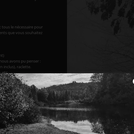
t tous le nécessaire pour
ments que vous souhaitez
nt)
s nous avons pu penser :
inclus), raclette.
, etc.
épices) farines, sucres,
 etc.
us
ques inclus entre septembre