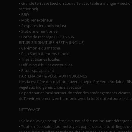
• Grande terrasse (section couverte avec table à manger + sectio
sectionnel)
• BBQ
• Mobilier extérieur
• 2 espaces feu (bois inclus)
• Stationnement privé
• Borne de recharge FLO X6 50A
RITUELS SIGNATURE HESTIA (INCLUS)
• Cérémonie du matcha
• Palo Santo & encens Hinoki
• Thés et tisanes locales
• Diffusion d’huiles essentielles
• Rituel spa apaisant
PARTENARIAT & VÉGÉTAUX INDIGÈNES
Hestia est fière de collaborer avec la pépinière Yvon Auclair et fil
végétaux indigènes choisis avec soin.
Ce partenariat local permet de créer des aménagements vivants,
de l’environnement, en harmonie avec la forêt qui entoure le cha
NETTOYAGE
• Salle de lavage complète : laveuse, sécheuse incluant détergen
• Tout le nécessaire pour nettoyer : papiers essuie-tout, linges de 